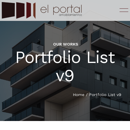
OUR WORKS
Portfolio List
BAÑOS
LAQUEADOS
v9
INICIO
COCINAS
LAMINADOS DE BRILLO ESPEJO
NOSOTROS
Home
/
Portfolio List v9
MELAMINAS
PLACARES
SERVICIOS
MADERAS
VESTIDORES
PRODUCTOS